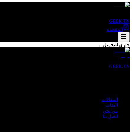
GEEK.TN
المفضلة
جاري التحميل...
GEEK.TN
مصدرك الأول للأخبار التقنية والمقالات المتخصصة في تونس والعالم 
روابط سريعة
المقالات
الفئات
من نحن
اتصل بنا
الفئات