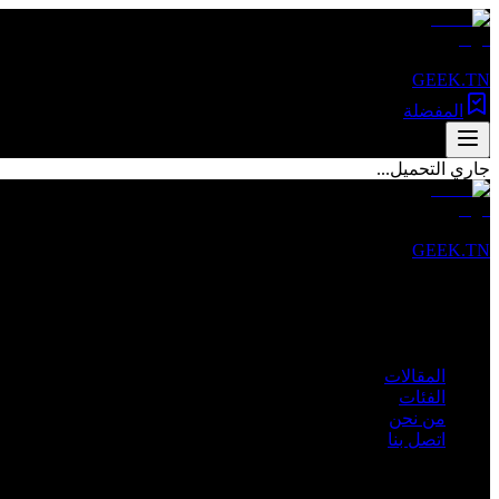
GEEK.TN
المفضلة
جاري التحميل...
GEEK.TN
مصدرك الأول للأخبار التقنية والمقالات المتخصصة في تونس والعالم 
روابط سريعة
المقالات
الفئات
من نحن
اتصل بنا
الفئات