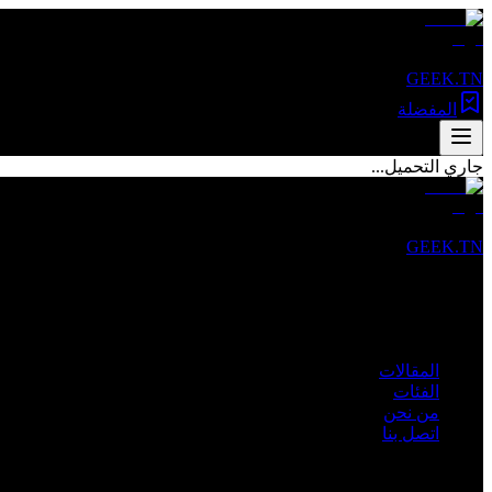
GEEK.TN
المفضلة
جاري التحميل...
GEEK.TN
مصدرك الأول للأخبار التقنية والمقالات المتخصصة في تونس والعالم 
روابط سريعة
المقالات
الفئات
من نحن
اتصل بنا
الفئات