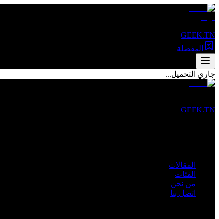
GEEK.TN
المفضلة
جاري التحميل...
GEEK.TN
مصدرك الأول للأخبار التقنية والمقالات المتخصصة في تونس والعالم 
روابط سريعة
المقالات
الفئات
من نحن
اتصل بنا
الفئات