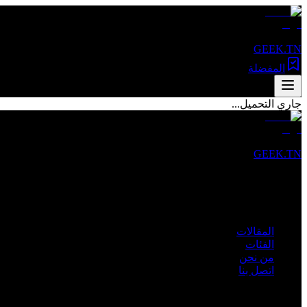
GEEK.TN
المفضلة
جاري التحميل...
GEEK.TN
مصدرك الأول للأخبار التقنية والمقالات المتخصصة في تونس والعالم 
روابط سريعة
المقالات
الفئات
من نحن
اتصل بنا
الفئات