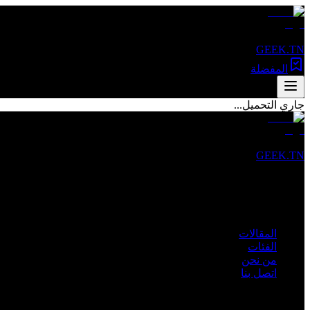
GEEK.TN
المفضلة
جاري التحميل...
GEEK.TN
مصدرك الأول للأخبار التقنية والمقالات المتخصصة في تونس والعالم 
روابط سريعة
المقالات
الفئات
من نحن
اتصل بنا
الفئات