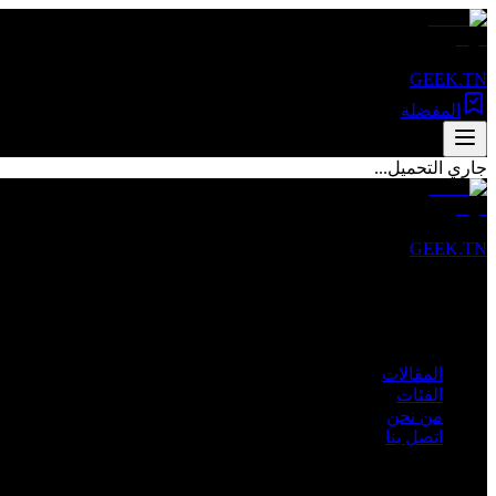
GEEK.TN
المفضلة
جاري التحميل...
GEEK.TN
مصدرك الأول للأخبار التقنية والمقالات المتخصصة في تونس والعالم 
روابط سريعة
المقالات
الفئات
من نحن
اتصل بنا
الفئات