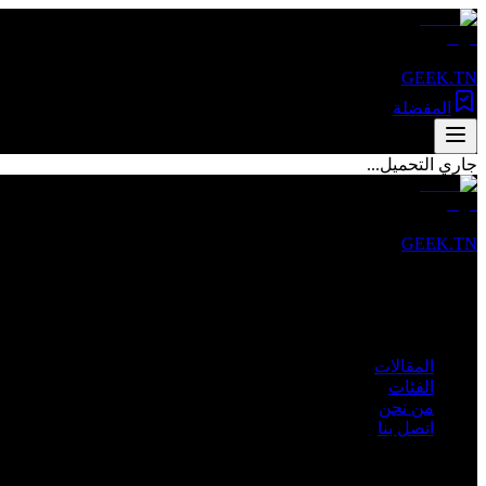
GEEK.TN
المفضلة
جاري التحميل...
GEEK.TN
مصدرك الأول للأخبار التقنية والمقالات المتخصصة في تونس والعالم 
روابط سريعة
المقالات
الفئات
من نحن
اتصل بنا
الفئات