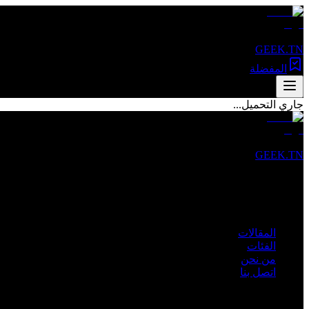
GEEK.TN
المفضلة
جاري التحميل...
GEEK.TN
مصدرك الأول للأخبار التقنية والمقالات المتخصصة في تونس والعالم 
روابط سريعة
المقالات
الفئات
من نحن
اتصل بنا
الفئات