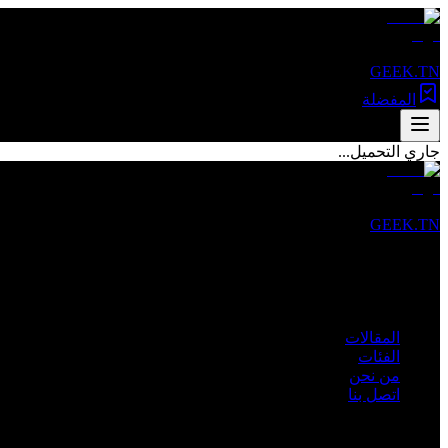
GEEK.TN
المفضلة
جاري التحميل...
GEEK.TN
مصدرك الأول للأخبار التقنية والمقالات المتخصصة في تونس والعالم 
روابط سريعة
المقالات
الفئات
من نحن
اتصل بنا
الفئات