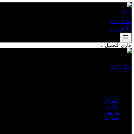
GEEK.TN
المفضلة
جاري التحميل...
GEEK.TN
مصدرك الأول للأخبار التقنية والمقالات المتخصصة في تونس والعالم 
روابط سريعة
المقالات
الفئات
من نحن
اتصل بنا
الفئات