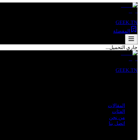
GEEK.TN
المفضلة
جاري التحميل...
GEEK.TN
مصدرك الأول للأخبار التقنية والمقالات المتخصصة في تونس والعالم 
روابط سريعة
المقالات
الفئات
من نحن
اتصل بنا
الفئات