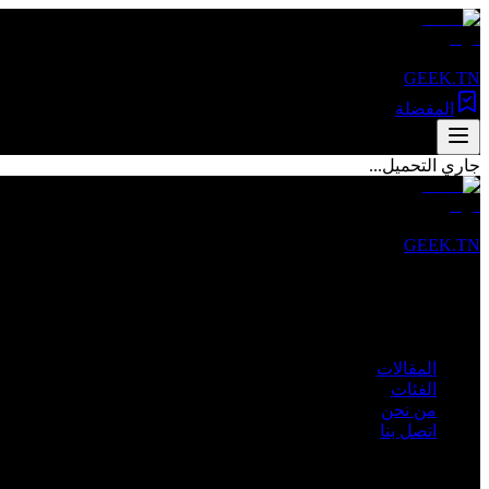
GEEK.TN
المفضلة
جاري التحميل...
GEEK.TN
مصدرك الأول للأخبار التقنية والمقالات المتخصصة في تونس والعالم 
روابط سريعة
المقالات
الفئات
من نحن
اتصل بنا
الفئات