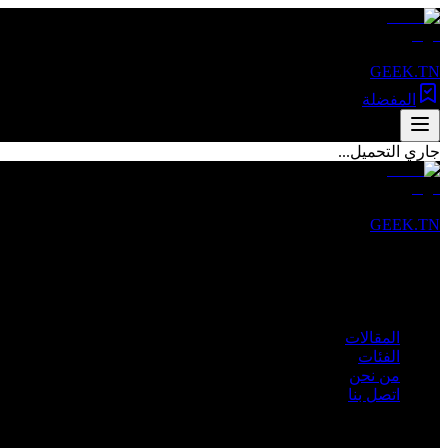
GEEK.TN
المفضلة
جاري التحميل...
GEEK.TN
مصدرك الأول للأخبار التقنية والمقالات المتخصصة في تونس والعالم 
روابط سريعة
المقالات
الفئات
من نحن
اتصل بنا
الفئات