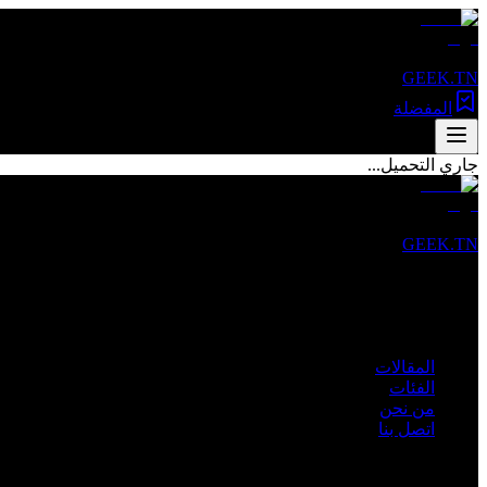
GEEK.TN
المفضلة
جاري التحميل...
GEEK.TN
مصدرك الأول للأخبار التقنية والمقالات المتخصصة في تونس والعالم 
روابط سريعة
المقالات
الفئات
من نحن
اتصل بنا
الفئات