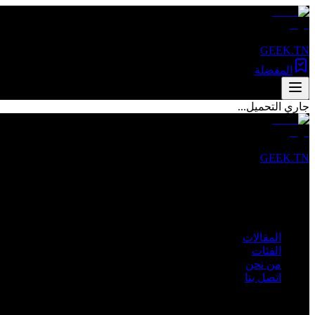
GEEK.TN
المفضلة
جاري التحميل...
GEEK.TN
مصدرك الأول للأخبار التقنية والمقالات المتخصصة في تونس والعالم 
روابط سريعة
المقالات
الفئات
من نحن
اتصل بنا
الفئات